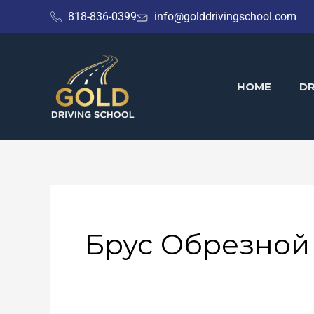
Skip
818-836-0399
info@golddrivingschool.com
to
content
HOME
DR
Брус Обрезной