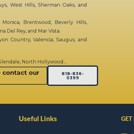
uys, West Hills, Sherman Oaks, and
 Monica, Brentwood, Beverly Hills,
rina Del Rey, and Mar Vista.
yon Country, Valencia, Saugus, and
 Glendale, North Hollywood…
e contact our
818-836-
0399
Useful Links
GET