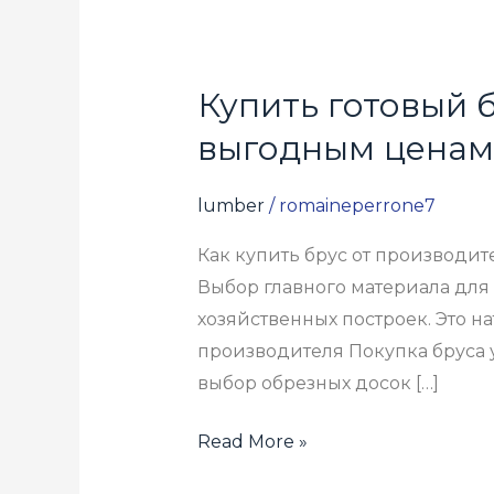
Купить готовый 
Купить
готовый
выгодным ценам
брус
в
lumber
/
romaineperrone7
Московской
Как купить брус от производит
области
Выбор главного материала для 
—
хозяйственных построек. Это 
выбор
производителя Покупка бруса
по
выбор обрезных досок […]
выгодным
ценам
Read More »