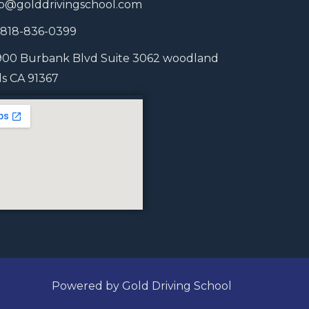
fo@golddrivingschool.com
1 818-836-0399
900 Burbank Blvd Suite 3062 woodland
lls CA 91367
Powered by Gold Driving School