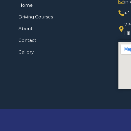
in
Home
+ 
Driving Courses
21
About
Hi
Contact
Gallery