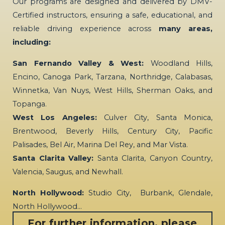
Our programs are designed and delivered by DMV-
Certified instructors, ensuring a safe, educational, and
reliable driving experience across
many areas,
including:
San Fernando Valley & West:
Woodland Hills,
Encino, Canoga Park, Tarzana, Northridge, Calabasas,
Winnetka, Van Nuys, West Hills, Sherman Oaks, and
Topanga.
West Los Angeles:
Culver City, Santa Monica,
Brentwood, Beverly Hills, Century City, Pacific
Palisades, Bel Air, Marina Del Rey, and Mar Vista.
Santa Clarita Valley:
Santa Clarita, Canyon Country,
Valencia, Saugus, and Newhall.
North Hollywood:
Studio City, Burbank, Glendale,
North Hollywood…
For further information, please