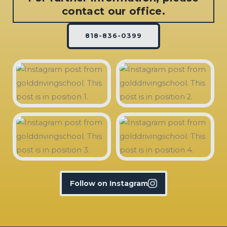
contact our office.
818-836-0399
Follow on Instagram