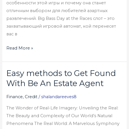
особенности этой игры и почему она станет
Why
отличным выбором для любителей азартных
Don’t
развлечений. Big Bass Day at the Races слот – это
Statistics
захватывающий игровой автомат, кой перенесет
Show
вас в
It?
Read More »
Easy methods to Get Found
Easy
methods
With Be An Estate Agent
to
Get
Finance, Credit
/
shalandareeves8
Found
The Wonder of Real-Life Imagery: Unveiling the Real:
With
The Beauty and Complexity of Our World’s Natural
Be
Phenomena The Real World: A Marvelous Symphony
An