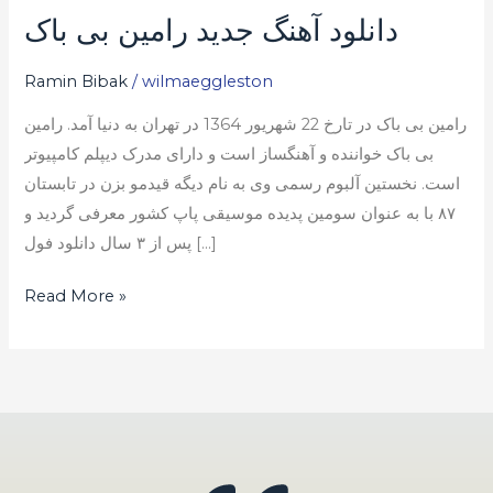
دانلود آهنگ جدید رامین بی باک
دانلود
آهنگ
Ramin Bibak
/
wilmaeggleston
جدید
رامین
رامین بی باک در تارخ 22 شهریور 1364 در تهران به دنیا آمد. رامین
بی
بی باک خواننده و آهنگساز است و دارای مدرک دیپلم کامپیوتر
باک
است. نخستین آلبوم رسمی وی به نام دیگه قیدمو بزن در تابستان
۸۷ با به عنوان سومین پدیده موسیقی پاپ کشور معرفی گردید و
پس از ۳ سال دانلود فول […]
Read More »