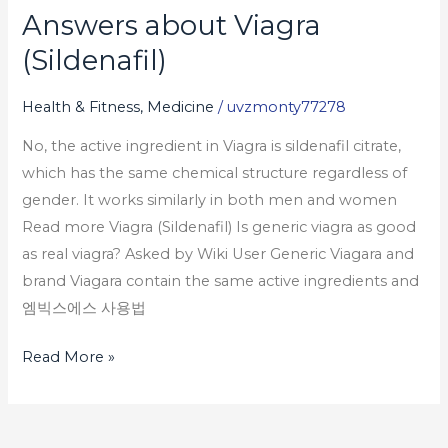
Answers about Viagra
Answers
about
(Sildenafil)
Viagra
(Sildenafil)
Health & Fitness, Medicine
/
uvzmonty77278
No, the active ingredient in Viagra is sildenafil citrate,
which has the same chemical structure regardless of
gender. It works similarly in both men and women
Read more Viagra (Sildenafil) Is generic viagra as good
as real viagra? Asked by Wiki User Generic Viagara and
brand Viagara contain the same active ingredients and
엠빅스에스 사용법
Read More »