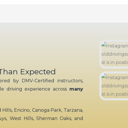
 Than Expected
red by DMV-Certified instructors,
ble driving experience across
many
ills, Encino, Canoga Park, Tarzana,
uys, West Hills, Sherman Oaks, and