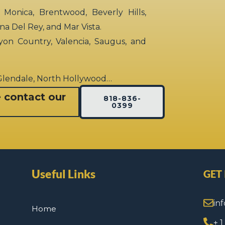
 Monica, Brentwood, Beverly Hills,
rina Del Rey, and Mar Vista.
yon Country, Valencia, Saugus, and
 Glendale, North Hollywood…
e contact our
818-836-
0399
Useful Links
GET
in
Home
+ 