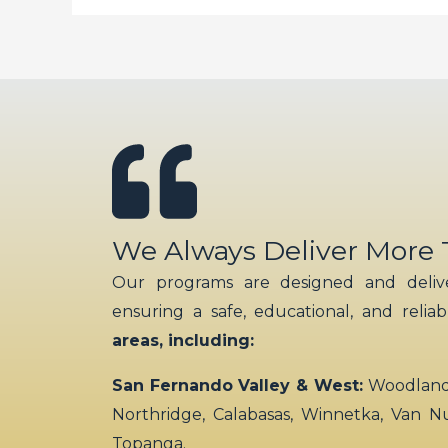
We Always Deliver More
Our programs are designed and delive
ensuring a safe, educational, and relia
areas, including:
San Fernando Valley & West:
Woodland H
Northridge, Calabasas, Winnetka, Van N
Topanga.