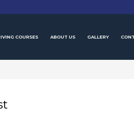
IVING COURSES
ABOUT US
GALLERY
CON
st