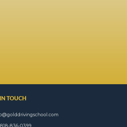
 IN TOUCH
fo@golddrivingschool.com
1 818-836-0399