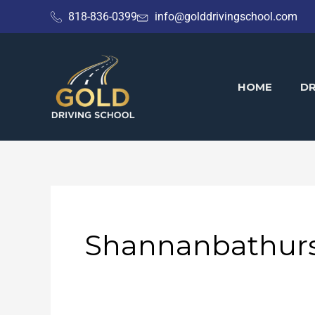
Skip
818-836-0399
info@golddrivingschool.com
to
content
HOME
DR
Shannanbathur