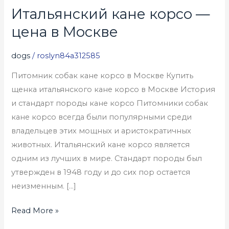
Итальянский кане корсо —
Итальянский
кане
цена в Москве
корсо
—
dogs
/
roslyn84a312585
цена
Питомник собак кане корсо в Москве Купить
в
щенка итальянского кане корсо в Москве История
Москве
и стандарт породы кане корсо Питомники собак
кане корсо всегда были популярными среди
владельцев этих мощных и аристократичных
животных. Итальянский кане корсо является
одним из лучших в мире. Стандарт породы был
утвержден в 1948 году и до сих пор остается
неизменным. […]
Read More »