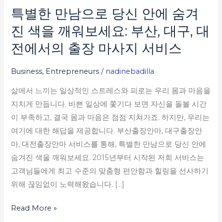
특별한 만남으로 당신 안에 숨겨
특
별
진 색을 깨워보세요: 부산, 대구, 대
한
전에서의 출장 마사지 서비스
만
남
Business, Entrepreneurs
/
nadinebadilla
으
삶에서 느끼는 일상적인 스트레스와 피로는 우리 몸과 마음을
로
지치게 만듭니다. 바쁜 일상에 쫓기다 보면 자신을 돌볼 시간
당
이 부족하고, 결국 몸과 마음은 점점 지쳐가죠. 하지만, 우리는
신
여기에 대한 해답을 제공합니다. 부산출장안마, 대구출장안
안
마, 대전출장안마 서비스를 통해, 특별한 만남으로 당신 안에
에
숨겨진 색을 깨워보세요. 2015년부터 시작된 저희 서비스는
숨
고객님들에게 최고 수준의 맞춤형 편안함과 힐링을 선사하기
겨
위해 끊임없이 노력해왔습니다. […]
진
색
Read More »
을