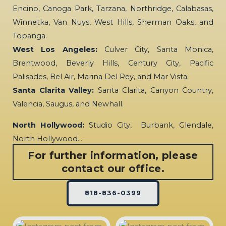
사
Encino, Canoga Park, Tarzana, Northridge, Calabasas,
지
Winnetka, Van Nuys, West Hills, Sherman Oaks, and
서
Topanga.
비
West Los Angeles:
Culver City, Santa Monica,
스
Brentwood, Beverly Hills, Century City, Pacific
Palisades, Bel Air, Marina Del Rey, and Mar Vista.
Santa Clarita Valley:
Santa Clarita, Canyon Country,
Valencia, Saugus, and Newhall.
North Hollywood:
Studio City, Burbank, Glendale,
North Hollywood…
For further information, please
contact our office.
818-836-0399