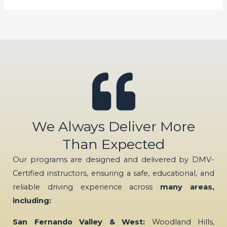
깨
워
보
세
요:
부
산,
대
구,
We Always Deliver More
대
전
Than Expected
에
Our programs are designed and delivered by DMV-
서
Certified instructors, ensuring a safe, educational, and
의
reliable driving experience across
many areas,
출
including:
장
마
San Fernando Valley & West:
Woodland Hills,