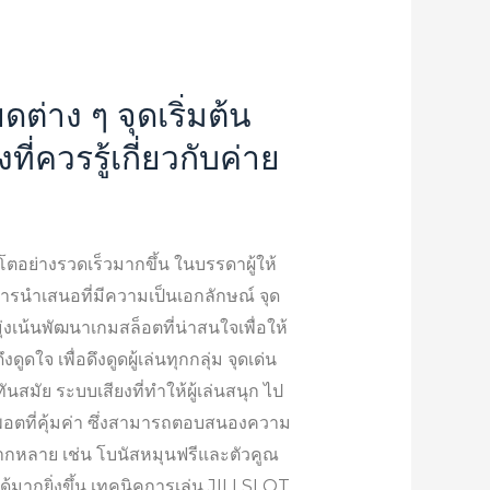
่าง ๆ จุดเริ่มต้น
ี่ควรรู้เกี่ยวกับค่าย
ตอย่างรวดเร็วมากขึ้น ในบรรดาผู้ให้
การนำเสนอที่มีความเป็นเอกลักษณ์ จุด
งเน้นพัฒนาเกมสล็อตที่น่าสนใจเพื่อให้
 เพื่อดึงดูดผู้เล่นทุกกลุ่ม จุดเด่น
สมัย ระบบเสียงที่ทำให้ผู้เล่นสนุก ไป
จ็กพอตที่คุ้มค่า ซึ่งสามารถตอบสนองความ
่หลากหลาย เช่น โบนัสหมุนฟรีและตัวคูณ
ได้มากยิ่งขึ้น เทคนิคการเล่น JILI SLOT