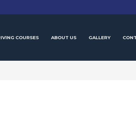
IVING COURSES
ABOUT US
GALLERY
CON