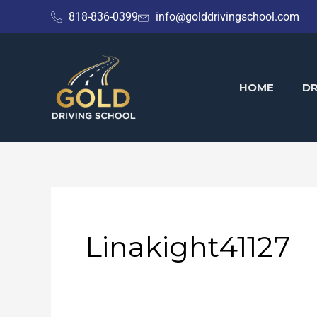
Skip
818-836-0399
info@golddrivingschool.com
to
content
HOME
DR
Linakight41127