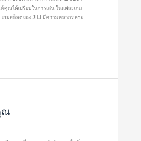
อให้คุณได้เปรียบในการเล่น ในแต่ละเกม
บคุณ เกมสล็อตของ JILI มีความหลากหลาย
คุณ