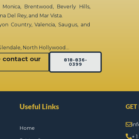
 Monica, Brentwood, Beverly Hills,
rina Del Rey, and Mar Vista.
yon Country, Valencia, Saugus, and
 Glendale, North Hollywood…
e contact our
818-836-
0399
Useful Links
GET
in
Home
+ 