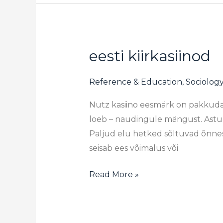
eesti kiirkasiinod
eesti
kiirkasiinod
Reference & Education, Sociolog
Nutz kasiino eesmärk on pakkuda m
loeb – naudingule mängust. Astu 
Paljud elu hetked sõltuvad õnnes
seisab ees võimalus või
Read More »