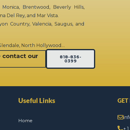
 Monica, Brentwood, Beverly Hills,
rina Del Rey, and Mar Vista.
yon Country, Valencia, Saugus, and
 Glendale, North Hollywood…
e contact our
818-836-
0399
Useful Links
GET
in
Home
+ 