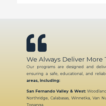
We Always Deliver More
Our programs are designed and delive
ensuring a safe, educational, and relia
areas, including:
San Fernando Valley & West:
Woodland H
Northridge, Calabasas, Winnetka, Van N
Topanga.