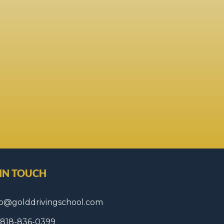
 IN TOUCH
fo@golddrivingschool.com
1 818-836-0399