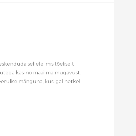
kenduda sellele, mis tõeliselt
ngutega kasiino maailma mugavust.
eerulise mänguna, kus igal hetkel