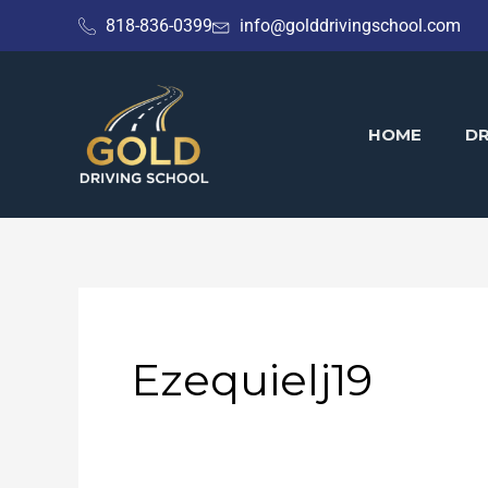
Skip
818-836-0399
info@golddrivingschool.com
to
content
HOME
DR
Ezequielj19