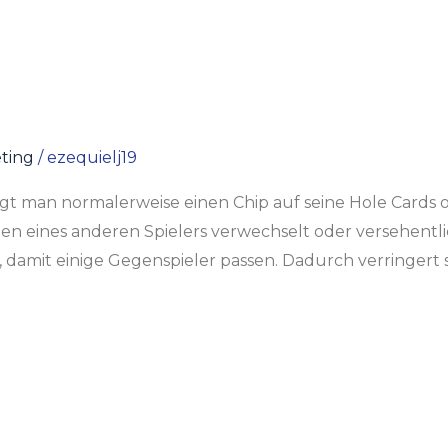
eting
/
ezequielj19
egt man normalerweise einen Chip auf seine Hole Cards o
rten eines anderen Spielers verwechselt oder versehen
damit einige Gegenspieler passen. Dadurch verringert si