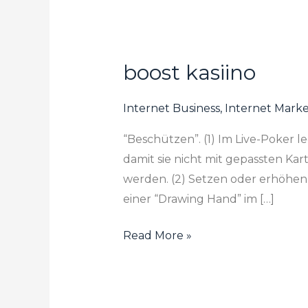
boost kasiino
boost
kasiino
Internet Business, Internet Mark
“Beschützen”. (1) Im Live-Poker l
damit sie nicht mit gepassten Ka
werden. (2) Setzen oder erhöhen, 
einer “Drawing Hand” im […]
Read More »