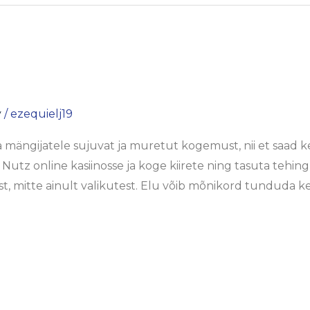
y
/
ezequielj19
ängijatele sujuvat ja muretut kogemust, nii et saad kes
Nutz online kasiinosse ja koge kiirete ning tasuta tehi
t, mitte ainult valikutest. Elu võib mõnikord tunduda k