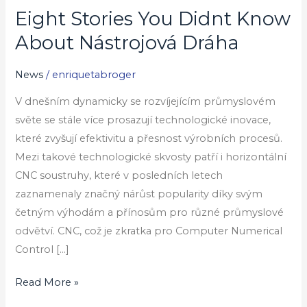
Eight Stories You Didnt Know
Eight
Stories
About Nástrojová Dráha
You
Didnt
News
/
enriquetabroger
Know
V dnešním dynamicky se rozvíjejícím průmyslovém
About
světe se stále více prosazují technologické inovace,
Nástrojová
které zvyšují efektivitu a přesnost výrobních procesů.
Dráha
Mezi takové technologické skvosty patří i horizontální
CNC soustruhy, které v posledních letech
zaznamenaly značný nárůst popularity díky svým
četným výhodám a přínosům pro různé průmyslové
odvětví. CNC, což je zkratka pro Computer Numerical
Control […]
Read More »