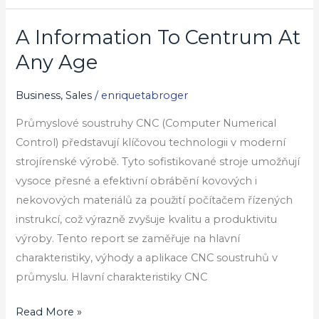
A Information To Centrum At
A
Information
Any Age
To
Centrum
Business, Sales
/
enriquetabroger
At
Průmyslové soustruhy CNC (Computer Numerical
Any
Control) představují klíčovou technologii v moderní
Age
strojírenské výrobě. Tyto sofistikované stroje umožňují
vysoce přesné a efektivní obrábění kovových i
nekovových materiálů za použití počítačem řízených
instrukcí, což výrazně zvyšuje kvalitu a produktivitu
výroby. Tento report se zaměřuje na hlavní
charakteristiky, výhody a aplikace CNC soustruhů v
průmyslu. Hlavní charakteristiky CNC
Read More »