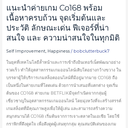
แนะนำค่ายเกม Co168 พร้อม
แนะนำ
ค่าย
เนื้อหาครบถ้วน จุดเริ่มต้นและ
เกม
ประวัติ ลักษณะเด่น ฟีเจอร์ที่น่า
Co168
สนใจ และ ความน่าสนใจในทุกมิติ
พร้อม
เนื้อหา
Self Improvement, Happiness
/
bobclutterbuck7
ครบ
ถ้วน
ในยุคที่เทคโนโลยีล้ำหน้าและการเข้าถึงอินเทอร์เน็ตพัฒนาอย่าง
จุด
รวดเร็ว ทำให้อุตสาหกรรมเกมออนไลน์เติบโตอย่างกว้างขวาง ใน
เริ่ม
บรรดาผู้ให้บริการเกมสล็อตออนไลน์ที่มีอยู่มากมาย CO168 ถือ
ต้น
เป็นหนึ่งในค่ายเกมที่โดดเด่น ด้วยการนำเสนอที่แตกต่าง จุดเริ่ม
และ
ต้นของ CO168 ค่ายเกม BETFLIKมีจุดกำเนิดจากกลุ่มผู้
ประวัติ
เชี่ยวชาญในอุตสาหกรรมเกมออนไลน์ โดยมุ่งหวังที่จะสร้างสรรค์
ลักษณะ
เกมสล็อตที่มีคุณภาพสูงเพื่อให้ผู้เล่น และสามารถสร้างความ
เด่น
สนุกสนานได้ CO168 เริ่มต้นจากการเจาะตลาดในเอเชีย โดยใช้
ฟีเจอร์
กราฟิกที่ดึงดูดใจ เพื่อดึงดูดผู้เล่นทุกกลุ่ม คุณสมบัติเด่นของเกม