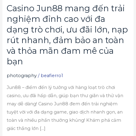
Casino Jun88 mang đến trải
Casino
Jun88
nghiệm đỉnh cao với đa
mang
dạng trò chơi, ưu đãi lớn, nạp
đến
rút nhanh, đảm bảo an toàn
trải
nghiệm
và thỏa mãn đam mê của
đỉnh
bạn
cao
với
photography
/
beafierro1
đa
Jun88 – điểm đến lý tưởng với hàng loạt trò chơi
dạng
casino, ưu đãi hấp dẫn, giúp bạn thư giãn và thử vận
trò
may dễ dàng! Casino Jun88 đem đến trải nghiệm
chơi,
tuyệt vời với đa dạng game, giao dịch nhanh gọn, an
ưu
toàn và nhiều phần thưởng khủng! Khám phá cảm
đãi
giác thắng lớn […]
lớn,