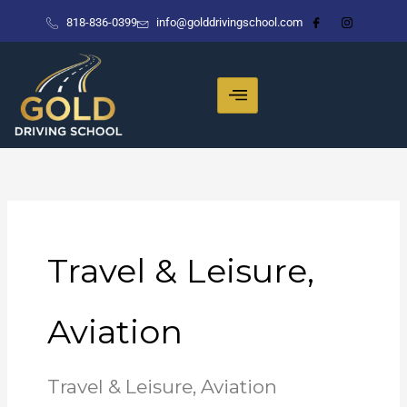
Skip
818-836-0399
info@golddrivingschool.com
to
content
Travel & Leisure,
Aviation
Travel & Leisure, Aviation