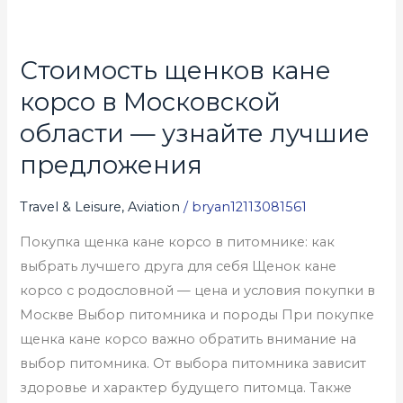
Стоимость щенков кане
Стоимость
щенков
корсо в Московской
кане
области — узнайте лучшие
корсо
предложения
в
Московской
Travel & Leisure, Aviation
/
bryan12113081561
области
—
Покупка щенка кане корсо в питомнике: как
узнайте
выбрать лучшего друга для себя Щенок кане
лучшие
корсо с родословной — цена и условия покупки в
предложения
Москве Выбор питомника и породы При покупке
щенка кане корсо важно обратить внимание на
выбор питомника. От выбора питомника зависит
здоровье и характер будущего питомца. Также