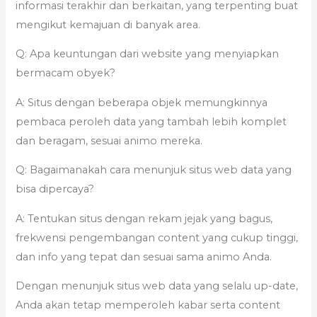
informasi terakhir dan berkaitan, yang terpenting buat
mengikut kemajuan di banyak area.
Q: Apa keuntungan dari website yang menyiapkan
bermacam obyek?
A: Situs dengan beberapa objek memungkinnya
pembaca peroleh data yang tambah lebih komplet
dan beragam, sesuai animo mereka.
Q: Bagaimanakah cara menunjuk situs web data yang
bisa dipercaya?
A: Tentukan situs dengan rekam jejak yang bagus,
frekwensi pengembangan content yang cukup tinggi,
dan info yang tepat dan sesuai sama animo Anda.
Dengan menunjuk situs web data yang selalu up-date,
Anda akan tetap memperoleh kabar serta content