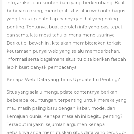
info, artikel, dan konten baru yang berkembang. Buat
beberapa orang, mendapati situs atau web info bagus
yang terus up-date tiap harinya jadi hal yang paling
penting. Tentunya, buat peroleh info yang pas, tepat,
dan sama, kita mesti tahu di mana menelusurinya.
Berikut di bawah ini, kita akan membicarakan terkait
keutamaan punyai web yang selalu memperbaharui
informasi serta bagaimana situs itu bisa berikan faedah
lebih buat banyak pembacanya.
Kenapa Web Data yang Terus Up-date Itu Penting?
Situs yang selalu mengupdate contentnya berikan
beberapa keuntungan, terpenting untuk mereka yang
mau masih paling baru dengan kabar, mode, dan
kemajuan dunia. Kenapa masalah ini begitu penting?
Tersebut ini yakni sejumlah argumen kenapa
Sebaiknya anda memutuskan situs data yang terus up-