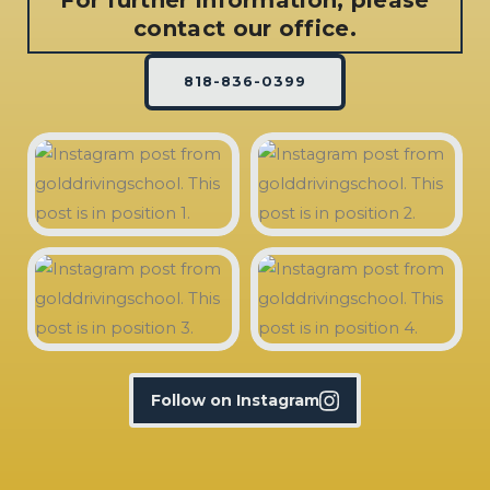
For further information, please
contact our office.
818-836-0399
Follow on Instagram