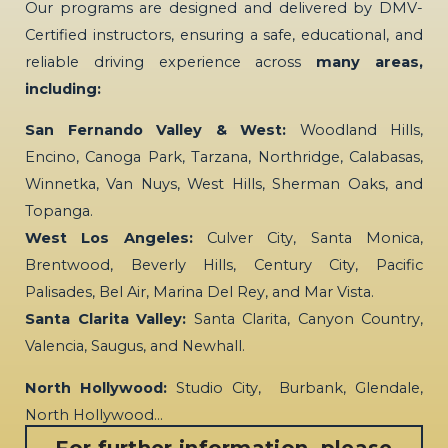
Our programs are designed and delivered by DMV-
Certified instructors, ensuring a safe, educational, and
reliable driving experience across
many areas,
including:
San Fernando Valley & West:
Woodland Hills,
Encino, Canoga Park, Tarzana, Northridge, Calabasas,
Winnetka, Van Nuys, West Hills, Sherman Oaks, and
Topanga.
West Los Angeles:
Culver City, Santa Monica,
Brentwood, Beverly Hills, Century City, Pacific
Palisades, Bel Air, Marina Del Rey, and Mar Vista.
Santa Clarita Valley:
Santa Clarita, Canyon Country,
Valencia, Saugus, and Newhall.
North Hollywood:
Studio City, Burbank, Glendale,
North Hollywood…