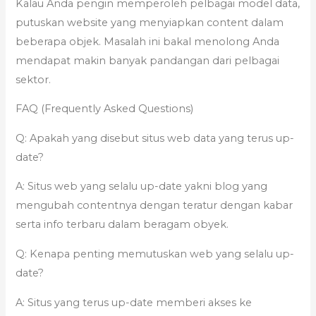
Kalau Anda pengin memperoleh pelbagai model data,
putuskan website yang menyiapkan content dalam
beberapa objek. Masalah ini bakal menolong Anda
mendapat makin banyak pandangan dari pelbagai
sektor.
FAQ (Frequently Asked Questions)
Q: Apakah yang disebut situs web data yang terus up-
date?
A: Situs web yang selalu up-date yakni blog yang
mengubah contentnya dengan teratur dengan kabar
serta info terbaru dalam beragam obyek.
Q: Kenapa penting memutuskan web yang selalu up-
date?
A: Situs yang terus up-date memberi akses ke