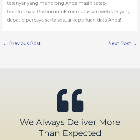
teranyar yang menolong Anda masih tetap
terinformasi. Pastini untuk memutuskan website yang
dapat dipercaya serta sesuai keperluan data Anda!
←
Previous Post
Next Post
→
We Always Deliver More
Than Expected