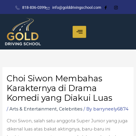
Skip
818-836-0399
info@golddrivingschool.com
to
content
Choi Siwon Membahas
Karakternya di Drama
Komedi yang Diakui Luas
/
Arts & Entertainment, Celebrities
/ By
barryneely6874
Choi Siwon, salah satu anggota Super Junior yang juga
dikenal luas atas bakat aktingnya, baru-baru ini