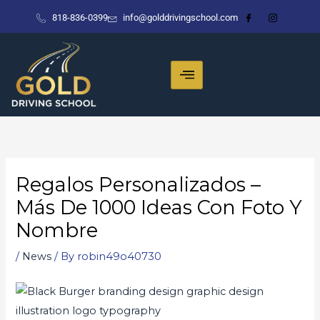
Skip
818-836-0399
info@golddrivingschool.com
to
content
Regalos Personalizados –
Más De 1000 Ideas Con Foto Y
Nombre
/
News
/ By
robin49o40730