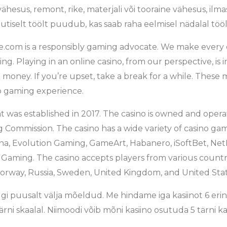
 vähesus, remont, rike, materjali või tooraine vähesus, ilm
jutiselt töölt puudub, kas saab raha eelmisel nädalal töö
m is a responsibly gaming advocate. We make every ef
g. Playing in an online casino, from our perspective, is
oney. If you’re upset, take a break for a while. These 
no gaming experience.
at was established in 2017. The casino is owned and oper
 Commission. The casino has a wide variety of casino ga
na, Evolution Gaming, GameArt, Habanero, iSoftBet, NetE
Gaming. The casino accepts players from various countri
orway, Russia, Sweden, United Kingdom, and United Stat
 puusalt välja mõeldud. Me hindame iga kasiinot 6 erine
 skaalal. Niimoodi võib mõni kasiino osutuda 5 tärni kas