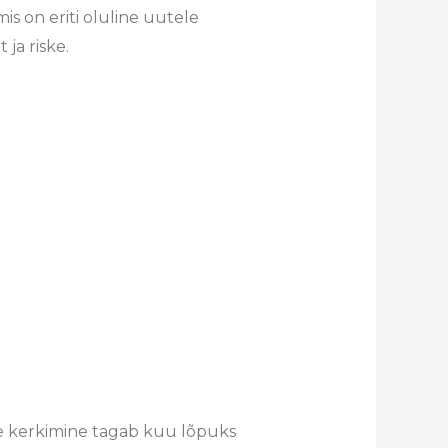
 on eriti oluline uutele
 ja riske.
e kerkimine tagab kuu lõpuks