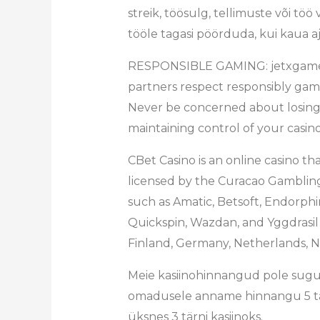
streik, töösulg, tellimuste või töö
tööle tagasi pöörduda, kui kaua a
RESPONSIBLE GAMING: jetxgame.co
partners respect responsibly gamin
Never be concerned about losing m
maintaining control of your casi
CBet Casino is an online casino th
licensed by the Curacao Gambling
such as Amatic, Betsoft, Endorphi
Quickspin, Wazdan, and Yggdrasil 
Finland, Germany, Netherlands, N
Meie kasiinohinnangud pole sugugi
omadusele anname hinnangu 5 tärni
üksnes 3 tärni kasiinoks.