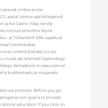
odustavad umbes poole.
. aastal toimus said kiirkasiinod
in ja Koi Casino. Kõigi nende
eks loonud ettevõtte Njord
u- ja Tolliametilt kõik vajalikud
amaal toimetatakse
vices Limited brändid jutuks
u mulje, siis lähemalt kasiinodega
dega. Kiirkasiinod on saavutanud
eha kvaliteetseks ja mugavaks
ites we promote. Before you go
. jetxgame.com goal is to provide
cational education. If you click on