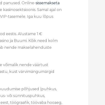
ad panused. Online-
sissemakseta
kasiinosektsioonis. Samal ajal on
VIP-tasemele. Iga kuu lõpus
d eestis. Alustame 1 €
Casino ja Buumi. Kõik need kolm
aldab nende makselahenduste
le võimalik nende väärtust
vastu, kust värvimängumärgid
lt puudumise põhjused (puhkus,
dus- või sünnituspuhkus,
 eest, töögraafik, töövaba hooaeg,