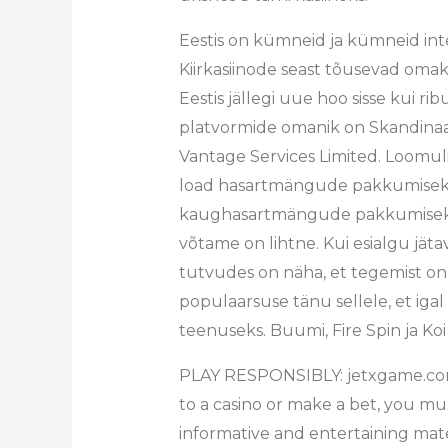
Eestis on kümneid ja kümneid int
Kiirkasiinode seast tõusevad omako
Eestis jällegi uue hoo sisse kui ri
platvormide omanik on Skandinaa
Vantage Services Limited. Loomuli
load hasartmängude pakkumiseks. 
kaughasartmängude pakkumiseks h
võtame on lihtne. Kui esialgu jät
tutvudes on näha, et tegemist o
populaarsuse tänu sellele, et igal 
teenuseks. Buumi, Fire Spin ja Ko
PLAY RESPONSIBLY: jetxgame.com 
to a casino or make a bet, you mus
informative and entertaining mater