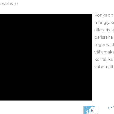
s website.
Konks on 
mängijako
alles siis
pärisrah
tegema. J
väljamaks
korral, 
vähemalt 