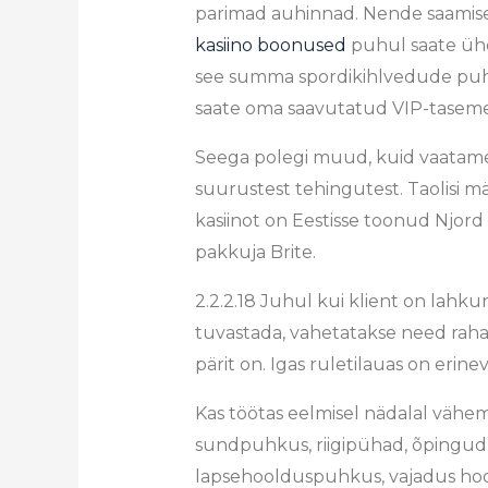
parimad auhinnad. Nende saamisek
kasiino boonused
puhul saate ühe 
see summa spordikihlvedude puhu
saate oma saavutatud VIP-tasem
Seega polegi muud, kuid vaatame l
suurustest tehingutest. Taolisi m
kasiinot on Eestisse toonud Njor
pakkuja Brite.
2.2.2.18 Juhul kui klient on lah
tuvastada, vahetatakse need rah
pärit on. Igas ruletilauas on eri
Kas töötas eelmisel nädalal vähem
sundpuhkus, riigipühad, õpingud,
lapsehoolduspuhkus, vajadus hooli