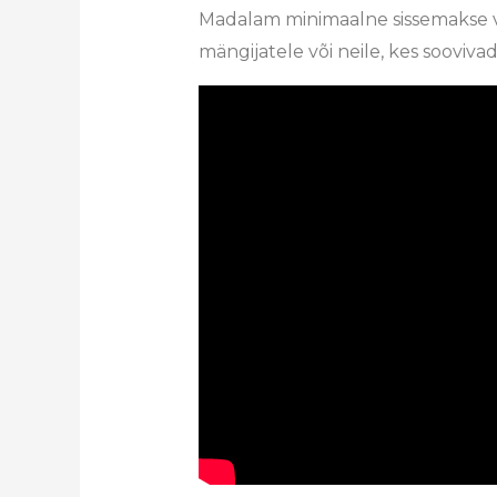
Madalam minimaalne sissemakse v
mängijatele või neile, kes soovivad