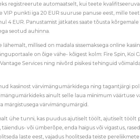
s registreerute automaatselt, kui teete kvalifitseeruv
VIP punkti iga 20 EUR suuruse panuse eest, mille teete 
l 4 EUR. Panustamist jätkates saate tõusta kõrgemale 
ega seotud auhinna.
ähemalt, millised on madala sissemaksega online kasiino
änguportaale on õige vähe- kõigest kolm: Fire Spin, Koi 
d Vantage Services ning niivõrd pisikesi tehinguid võim
kunud kasiinost värvimängumärkidega ning tagantjärgi po
amängumärkideks ainult selle laua miinimum väärtuse 
neva märgistusega värvimängumärgid.
alt ühe tunni, kas puudus ajutiselt töölt, ajutiselt töö
 täiendus- või ümberõpe, enda haigus või vigastus, rase
tseda laste eest, vajadus hoolitseda teiste pereliikmete