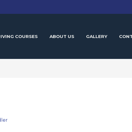
IVING COURSES
ABOUT US
GALLERY
CON
i
ler