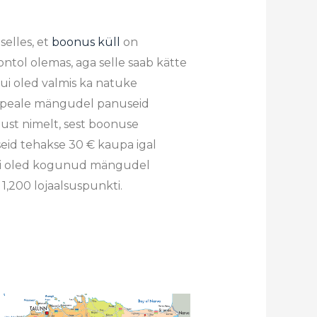
selles, et
boonus küll
on
ntol olemas, aga selle saab kätte
, kui oled valmis ka natuke
a peale mängudel panuseid
ust nimelt, sest boonuse
eid tehakse 30 € kaupa igal
kui oled kogunud mängudel
1,200 lojaalsuspunkti.