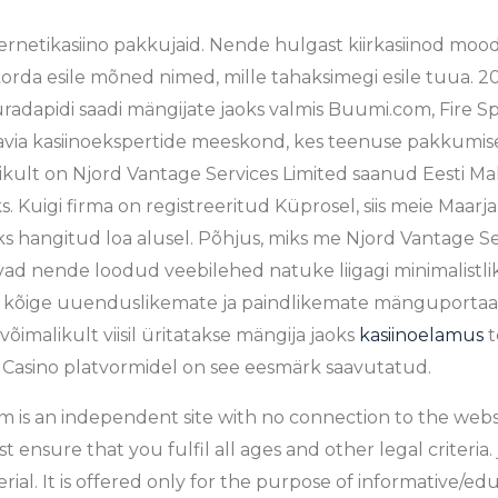
ernetikasiino pakkujaid. Nende hulgast kiirkasiinod mo
rda esile mõned nimed, mille tahaksimegi esile tuua. 2023
buradapidi saadi mängijate jaoks valmis Buumi.com, Fire Sp
via kasiinoekspertide meeskond, kes teenuse pakkumis
kult on Njord Vantage Services Limited saanud Eesti Maks
Kuigi firma on registreeritud Küprosel, siis meie Maarj
angitud loa alusel. Põhjus, miks me Njord Vantage Ser
avad nende loodud veebilehed natuke liigagi minimalistlik
n kõige uuenduslikemate ja paindlikemate mänguportaali
võimalikult viisil üritatakse mängija jaoks
kasiinoelamus
t
i Casino platvormidel on see eesmärk saavutatud.
is an independent site with no connection to the webs
t ensure that you fulfil all ages and other legal criteria
ial. It is offered only for the purpose of informative/edu