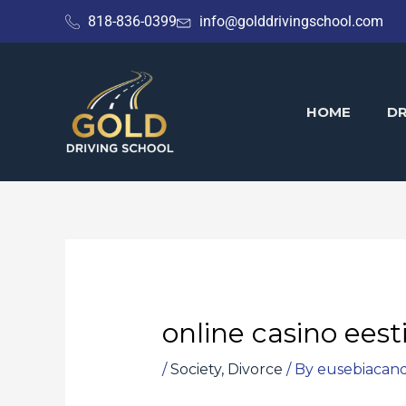
Skip
818-836-0399
info@golddrivingschool.com
to
content
HOME
DR
online casino eest
/
Society, Divorce
/ By
eusebiacand