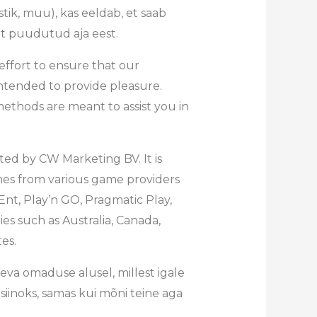
astik, muu), kas eeldab, et saab
lt puudutud aja eest.
fort to ensure that our
 intended to provide pleasure.
methods are meant to assist you in
ated by CW Marketing BV. It is
mes from various game providers
nt, Play’n GO, Pragmatic Play,
es such as Australia, Canada,
es.
va omaduse alusel, millest igale
iinoks, samas kui mõni teine aga