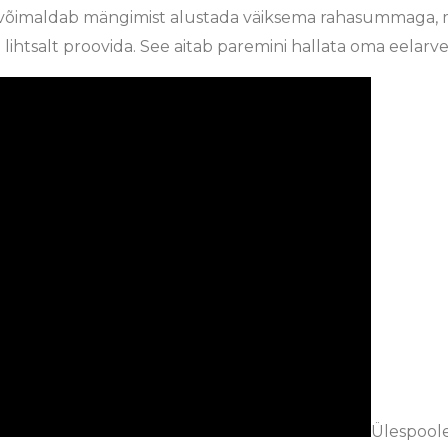
õimaldab mängimist alustada väiksema rahasummaga, mis
 lihtsalt proovida. See aitab paremini hallata oma eelarvet
Ülespool