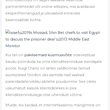
Boonuskoodid on sageli saadaval kasiinode
partnerlehtedel või online allikates, mis avaldavad
eksperthinnanguid ja ülevaateid erinevate
kasiinosaitide kohta.
Kui teil on
pakilisemaid küsimusivõite
otsevestluse
kaudu pöörduda ka oma klienditeeninduse esindajate
poole. Kuigi Chanz on selles valdkonnas teinud
suurepärast töödon üks asimida nad saaksid
parandadatervikliku abilehe puudumine. See oleks
uskumatult kasulik klientidelekes ei pea
klienditeenindusega otse ühendust võtma.
Muide, kui kardad, et internetikasiinos mängimine on