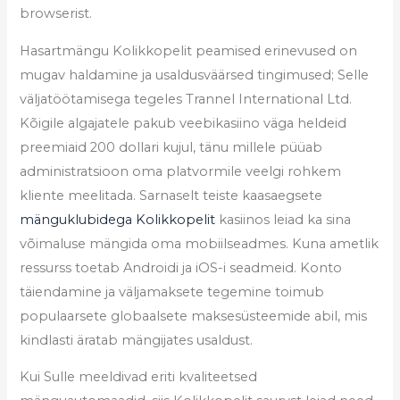
browserist.
Hasartmängu Kolikkopelit peamised erinevused on
mugav haldamine ja usaldusväärsed tingimused; Selle
väljatöötamisega tegeles Trannel International Ltd.
Kõigile algajatele pakub veebikasiino väga heldeid
preemiaid 200 dollari kujul, tänu millele püüab
administratsioon oma platvormile veelgi rohkem
kliente meelitada. Sarnaselt teiste kaasaegsete
mänguklubidega Kolikkopelit
kasiinos leiad ka sina
võimaluse mängida oma mobiilseadmes. Kuna ametlik
ressurss toetab Androidi ja iOS-i seadmeid. Konto
täiendamine ja väljamaksete tegemine toimub
populaarsete globaalsete maksesüsteemide abil, mis
kindlasti äratab mängijates usaldust.
Kui Sulle meeldivad eriti kvaliteetsed