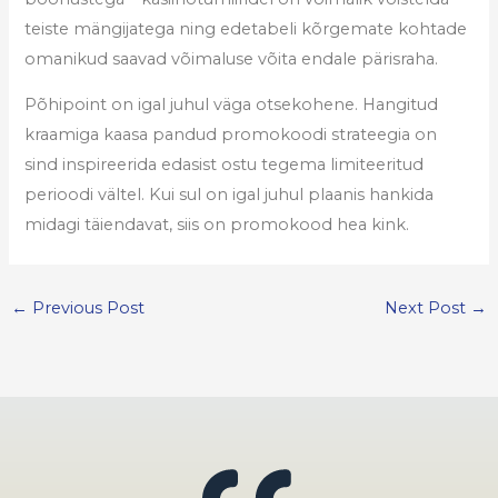
teiste mängijatega ning edetabeli kõrgemate kohtade
omanikud saavad võimaluse võita endale pärisraha.
Põhipoint on igal juhul väga otsekohene. Hangitud
kraamiga kaasa pandud promokoodi strateegia on
sind inspireerida edasist ostu tegema limiteeritud
perioodi vältel. Kui sul on igal juhul plaanis hankida
midagi täiendavat, siis on promokood hea kink.
←
Previous Post
Next Post
→