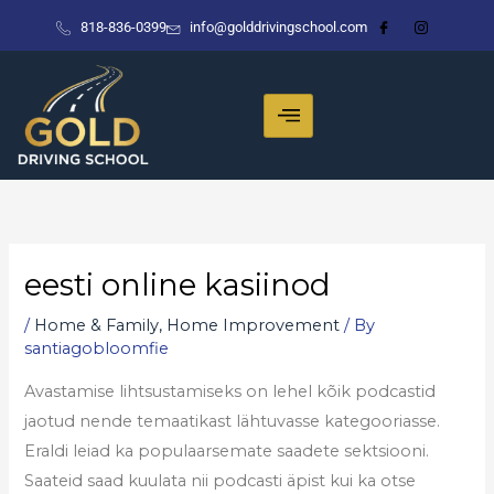
Skip
818-836-0399
info@golddrivingschool.com
to
content
eesti online kasiinod
/
Home & Family, Home Improvement
/ By
santiagobloomfie
Avastamise lihtsustamiseks on lehel kõik podcastid
jaotud nende temaatikast lähtuvasse kategooriasse.
Eraldi leiad ka populaarsemate saadete sektsiooni.
Saateid saad kuulata nii podcasti äpist kui ka otse