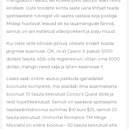
mänguautomaadid, siis Kolikkopelit sauryst leiad need
kindlasti. Uute toodete kohta saate üsna lihtsalt teada
spetsiaalsest rubriigist või saates vastava kirja postiga.
Midagi huvitavat leiavad siit ka lauamängude fännid,
samuti on siin esitletud videopokkerit ja palju muud.
Kui olete selle kõrvale jätnud, võiksite endalt küsida
järgmise küsimuse: OK, nii et Casino X pakub 5000
dollarit tasuta, võib-olla registreerun, võtan oma 5000
dollari, mängin need välja ja lähen kasiinosse Y.
Lisaks saab online-asutus pakkuda iganädalast
boonuste komplekti, mis sisaldab ilma sissemakseta
boonust 10 tasuta keerutust Gonzo’s Quest slotis ja
teist topeltkeerutust. Samuti on saadaval spetsiaalne
taaslaadimisboonus summas $10 kuni $25, samuti 20
tasuta keerutust. Immortal Romance TM Mega
Moolahil on eriline boonus – 50 tasuta keerutust ehk