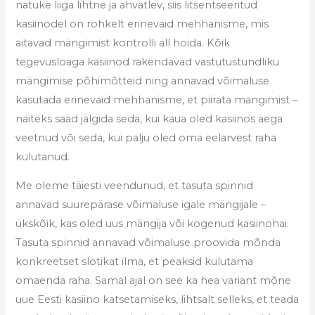
natuke liiga lihtne ja ahvatlev, siis litsentseeritud
kasiinodel on rohkelt erinevaid mehhanisme, mis
aitavad mängimist kontrolli all hoida. Kõik
tegevusloaga kasiinod rakendavad vastutustundliku
mängimise põhimõtteid ning annavad võimaluse
kasutada erinevaid mehhanisme, et piirata mängimist –
näiteks saad jälgida seda, kui kaua oled kasiinos aega
veetnud või seda, kui palju oled oma eelarvest raha
kulutanud.
Me oleme täiesti veendunud, et tasuta spinnid
annavad suurepärase võimaluse igale mängijale –
ükskõik, kas oled uus mängija või kogenud kasiinohai.
Tasuta spinnid annavad võimaluse proovida mõnda
konkreetset slotikat ilma, et peaksid kulutama
omaenda raha. Samal ajal on see ka hea variant mõne
uue Eesti kasiino katsetamiseks, lihtsalt selleks, et teada