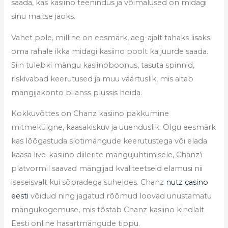
saada, kas kasiino teenindus ja võimalused on midagi
sinu maitse jaoks.
Vahet pole, milline on eesmärk, aeg-ajalt tahaks lisaks
oma rahale ikka midagi kasiino poolt ka juurde saada.
Siin tulebki mängu kasiinoboonus, tasuta spinnid,
riskivabad keerutused ja muu väärtuslik, mis aitab
mängijakonto bilanss plussis hoida.
Kokkuvõttes on Chanz kasiino pakkumine
mitmekülgne, kaasakiskuv ja uuenduslik. Olgu eesmärk
kas lõõgastuda slotimängude keerutustega või elada
kaasa live-kasiino diilerite mängujuhtimisele, Chanz’i
platvormil saavad mängijad kvaliteetseid elamusi nii
iseseisvalt kui sõpradega suheldes. Chanz
nutz casino
eesti
võidud ning jagatud rõõmud loovad unustamatu
mängukogemuse, mis tõstab Chanz kasiino kindlalt
Eesti online hasartmängude tippu.