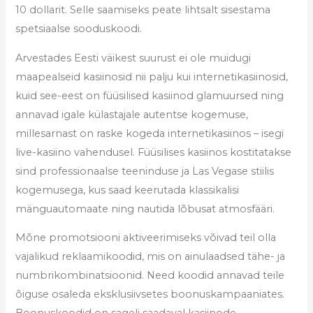
10 dollarit. Selle saamiseks peate lihtsalt sisestama
spetsiaalse sooduskoodi.
Arvestades Eesti väikest suurust ei ole muidugi
maapealseid kasiinosid nii palju kui internetikasiinosid,
kuid see-eest on füüsilised kasiinod glamuursed ning
annavad igale külastajale autentse kogemuse,
millesarnast on raske kogeda internetikasiinos – isegi
live-kasiino vahendusel. Füüsilises kasiinos kostitatakse
sind professionaalse teeninduse ja Las Vegase stiilis
kogemusega, kus saad keerutada klassikalisi
mänguautomaate ning nautida lõbusat atmosfääri.
Mõne promotsiooni aktiveerimiseks võivad teil olla
vajalikud reklaamikoodid, mis on ainulaadsed tähe- ja
numbrikombinatsioonid. Need koodid annavad teile
õiguse osaleda eksklusiivsetes boonuskampaaniates.