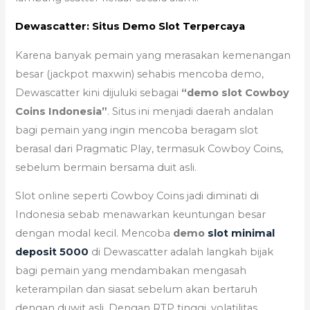
Dewascatter: Situs Demo Slot Terpercaya
Karena banyak pemain yang merasakan kemenangan
besar (jackpot maxwin) sehabis mencoba demo,
Dewascatter kini dijuluki sebagai
“demo slot Cowboy
Coins Indonesia”
. Situs ini menjadi daerah andalan
bagi pemain yang ingin mencoba beragam slot
berasal dari Pragmatic Play, termasuk Cowboy Coins,
sebelum bermain bersama duit asli.
Slot online seperti Cowboy Coins jadi diminati di
Indonesia sebab menawarkan keuntungan besar
dengan modal kecil. Mencoba
demo
slot minimal
deposit 5000
di Dewascatter adalah langkah bijak
bagi pemain yang mendambakan mengasah
keterampilan dan siasat sebelum akan bertaruh
dengan duwit asli. Dengan RTP tinggi, volatilitas