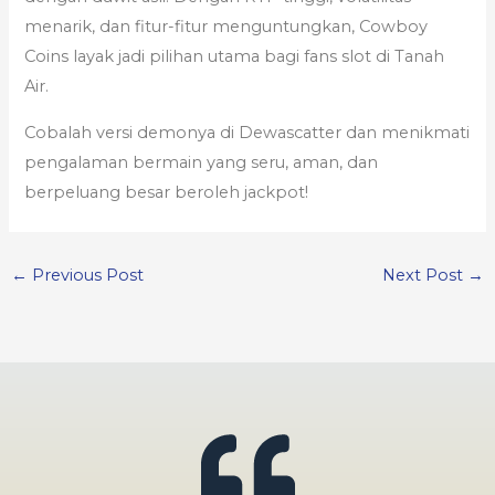
menarik, dan fitur-fitur menguntungkan, Cowboy
Coins layak jadi pilihan utama bagi fans slot di Tanah
Air.
Cobalah versi demonya di Dewascatter dan menikmati
pengalaman bermain yang seru, aman, dan
berpeluang besar beroleh jackpot!
←
Previous Post
Next Post
→