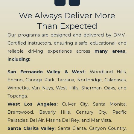
We Always Deliver More
Than Expected
Our programs are designed and delivered by DMV-
Certified instructors, ensuring a safe, educational, and
reliable driving experience across
many areas,
including:
San Fernando Valley & West:
Woodland Hills,
Encino, Canoga Park, Tarzana, Northridge, Calabasas,
Winnetka, Van Nuys, West Hills, Sherman Oaks, and
Topanga.
West Los Angeles:
Culver City, Santa Monica,
Brentwood, Beverly Hills, Century City, Pacific
Palisades, Bel Air, Marina Del Rey, and Mar Vista.
Santa Clarita Valley:
Santa Clarita, Canyon Country,