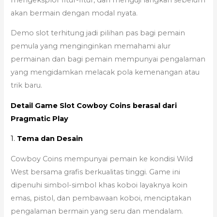
akan bermain dengan modal nyata.
Demo slot terhitung jadi pilihan pas bagi pemain
pemula yang menginginkan memahami alur
permainan dan bagi pemain mempunyai pengalaman
yang mengidamkan melacak pola kemenangan atau
trik baru.
Detail Game Slot Cowboy Coins berasal dari
Pragmatic Play
1.
Tema dan Desain
Cowboy Coins mempunyai pemain ke kondisi Wild
West bersama grafis berkualitas tinggi. Game ini
dipenuhi simbol-simbol khas koboi layaknya koin
emas, pistol, dan pembawaan koboi, menciptakan
pengalaman bermain yang seru dan mendalam.