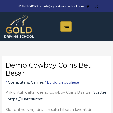
Skip
818-836-0399
info@golddrivingschool.com
to
content
Demo Cowboy Coins Bet
Besar
/
Computers, Games
/ By
dulciepugliese
Klik untuk daftar demo Cowboy Coins Bisa Beli
Scatter
:
https://jil.lat/nikmat
Slot online kini jadi salah satu hiburan favorit di